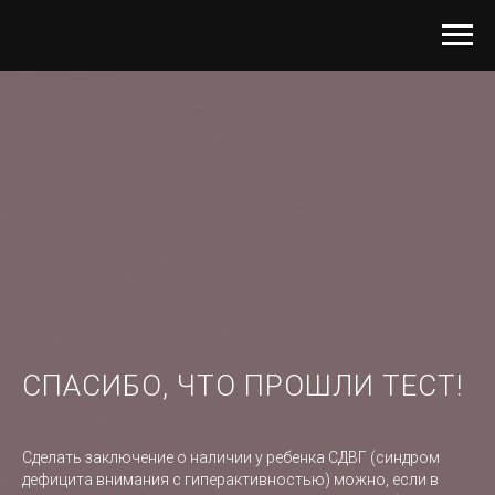
СПАСИБО, ЧТО ПРОШЛИ ТЕСТ!
Сделать заключение о наличии у ребенка СДВГ (синдром
дефицита внимания с гиперактивностью) можно, если в